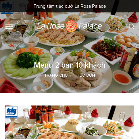
Skip
Trung tâm tiệc cưới La Rose Palace
to
content
Menu 2 bàn 10 khách
TRANG CHỦ
/
THỰC ĐƠN